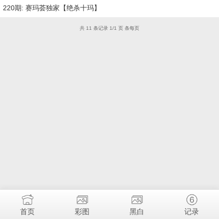
220期: 赛玛荟独家【绝杀十玛】
共 11 条记录 1/1 页 条每页
首页
彩图
黑白
记录