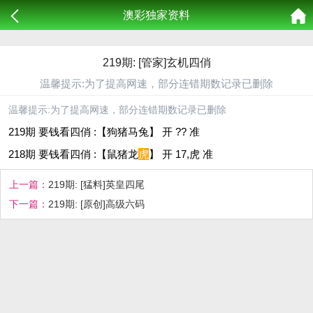
澳彩独家资料
219期: [管家]玄机四俏
温馨提示:为了提高网速，部分连错期数记录已删除
温馨提示:为了提高网速，部分连错期数记录已删除
219期 要钱看四俏 :【狗猪马兔】 开 ?? 准
218期 要钱看四俏 :【鼠猪龙
虎
】 开 17,虎 准
上一篇：
219期: [猛料]英皇四尾
下一篇：
219期: [原创]高级六码