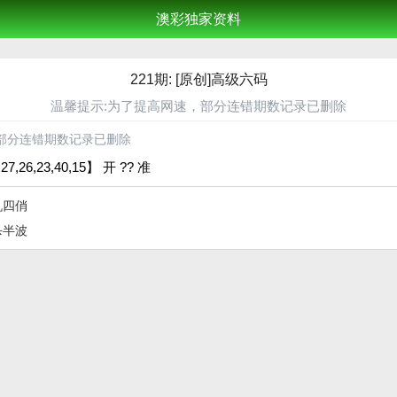
澳彩独家资料
221期: [原创]高级六码
温馨提示:为了提高网速，部分连错期数记录已删除
部分连错期数记录已删除
,26,23,40,15】 开 ?? 准
玄机四俏
绝杀半波