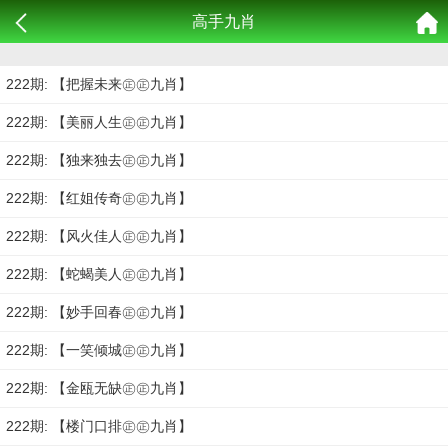
高手九肖
222期: 【把握未来㊣㊣九肖】
222期: 【美丽人生㊣㊣九肖】
222期: 【独来独去㊣㊣九肖】
222期: 【红姐传奇㊣㊣九肖】
222期: 【风火佳人㊣㊣九肖】
222期: 【蛇蝎美人㊣㊣九肖】
222期: 【妙手回春㊣㊣九肖】
222期: 【一笑倾城㊣㊣九肖】
222期: 【金瓯无缺㊣㊣九肖】
222期: 【楼门口排㊣㊣九肖】