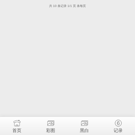
共 10 条记录 1/1 页 条每页
首页
彩图
黑白
记录