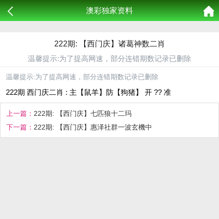
澳彩独家资料
222期: 【西门庆】诸葛神数二肖
温馨提示:为了提高网速，部分连错期数记录已删除
温馨提示:为了提高网速，部分连错期数记录已删除
222期 西门庆二肖 : 主【鼠羊】防【狗猪】 开 ?? 准
上一篇：
222期: 【西门庆】七匹狼十二玛
下一篇：
222期: 【西门庆】惠泽社群一波玄機中