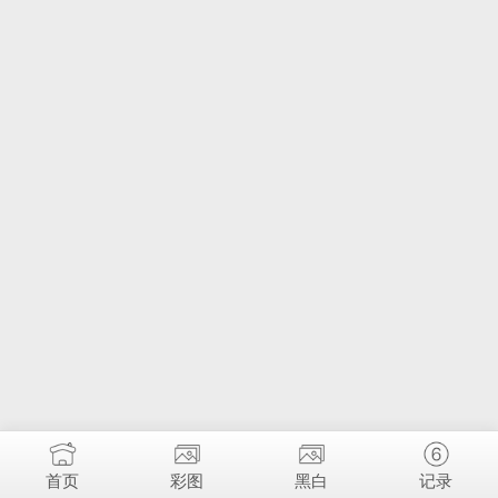
首页
彩图
黑白
记录