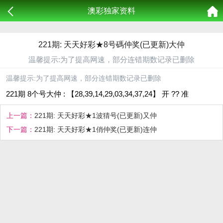
澳彩独家资料
221期: 天天好彩★8号碼仲奖(已更新)大仲
温馨提示:为了提高网速，部分连错期数记录已删除
温馨提示:为了提高网速，部分连错期数记录已删除
221期 8个号大仲 : 【28,39,14,29,03,34,37,24】 开 ?? 准
上一篇：
221期: 天天好彩★1波猜号(已更新)又仲
下一篇：
221期: 天天好彩★1俏仲奖(已更新)连仲