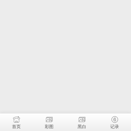
首页
彩图
黑白
记录