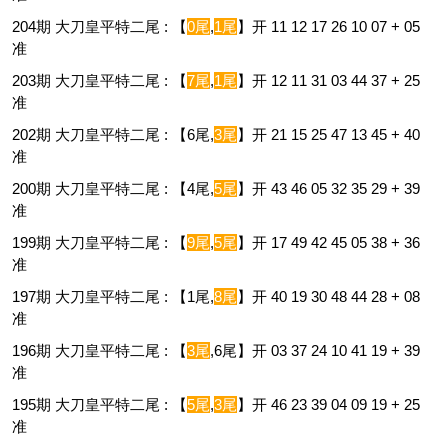
204期 大刀皇平特二尾 : 【
0尾
,
1尾
】开 11 12 17 26 10 07 + 05
准
203期 大刀皇平特二尾 : 【
7尾
,
1尾
】开 12 11 31 03 44 37 + 25
准
202期 大刀皇平特二尾 : 【6尾,
3尾
】开 21 15 25 47 13 45 + 40
准
200期 大刀皇平特二尾 : 【4尾,
5尾
】开 43 46 05 32 35 29 + 39
准
199期 大刀皇平特二尾 : 【
9尾
,
5尾
】开 17 49 42 45 05 38 + 36
准
197期 大刀皇平特二尾 : 【1尾,
8尾
】开 40 19 30 48 44 28 + 08
准
196期 大刀皇平特二尾 : 【
3尾
,6尾】开 03 37 24 10 41 19 + 39
准
195期 大刀皇平特二尾 : 【
5尾
,
3尾
】开 46 23 39 04 09 19 + 25
准