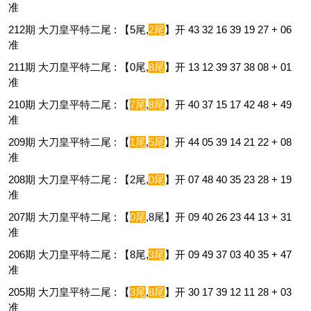
准
212期 大刀皇平特二尾 : 【5尾,
2尾
】开 43 32 16 39 19 27 + 06
准
211期 大刀皇平特二尾 : 【0尾,
8尾
】开 13 12 39 37 38 08 + 01
准
210期 大刀皇平特二尾 : 【
7尾
,
8尾
】开 40 37 15 17 42 48 + 49
准
209期 大刀皇平特二尾 : 【
1尾
,
5尾
】开 44 05 39 14 21 22 + 08
准
208期 大刀皇平特二尾 : 【2尾,
0尾
】开 07 48 40 35 23 28 + 19
准
207期 大刀皇平特二尾 : 【
0尾
,8尾】开 09 40 26 23 44 13 + 31
准
206期 大刀皇平特二尾 : 【8尾,
3尾
】开 09 49 37 03 40 35 + 47
准
205期 大刀皇平特二尾 : 【
3尾
,
8尾
】开 30 17 39 12 11 28 + 03
准