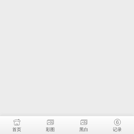
首页
彩图
黑白
记录