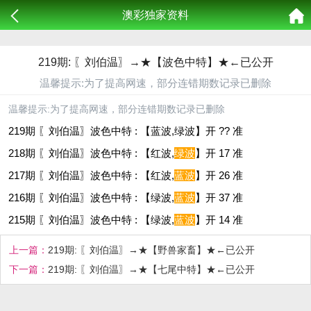
澳彩独家资料
219期: 〖刘伯温〗→★【波色中特】★←已公开
温馨提示:为了提高网速，部分连错期数记录已删除
温馨提示:为了提高网速，部分连错期数记录已删除
219期 〖刘伯温〗波色中特 : 【蓝波,绿波】开 ?? 准
218期 〖刘伯温〗波色中特 : 【红波,
绿波
】开 17 准
217期 〖刘伯温〗波色中特 : 【红波,
蓝波
】开 26 准
216期 〖刘伯温〗波色中特 : 【绿波,
蓝波
】开 37 准
215期 〖刘伯温〗波色中特 : 【绿波,
蓝波
】开 14 准
上一篇：
219期: 〖刘伯温〗→★【野兽家畜】★←已公开
下一篇：
219期: 〖刘伯温〗→★【七尾中特】★←已公开