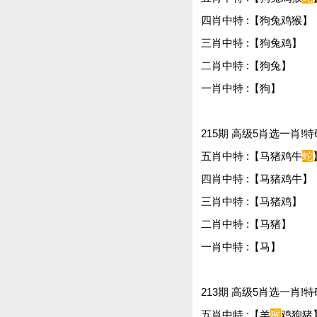
四肖中特 :【狗兔鸡猴】
三肖中特 :【狗兔鸡】
二肖中特 :【狗兔】
一肖中特 :【狗】
215期 高级5肖选一肖!特
五肖中特 :【马猪鸡牛
蛇
四肖中特 :【马猪鸡牛】
三肖中特 :【马猪鸡】
二肖中特 :【马猪】
一肖中特 :【马】
213期 高级5肖选一肖!特
五肖中特 :【羊
猴
鸡狗猪