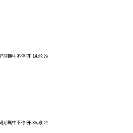
码期期中不停!开 14,蛇 准
】
码期期中不停!开 35,猴 准
】