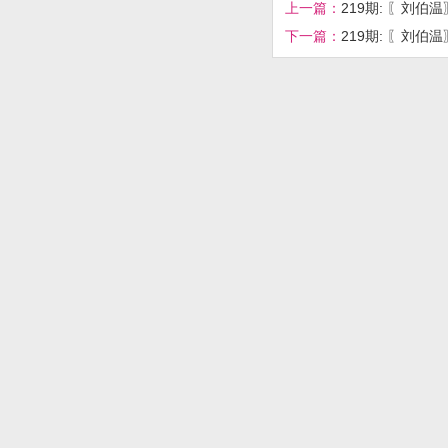
上一篇：
219期: 〖刘
下一篇：
219期: 〖刘