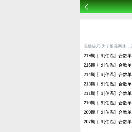
温馨提示:为了提高网速，
219期 〖刘伯温〗合数单双
216期 〖刘伯温〗合数单双
214期 〖刘伯温〗合数单双
213期 〖刘伯温〗合数单双
211期 〖刘伯温〗合数单双
210期 〖刘伯温〗合数单双
209期 〖刘伯温〗合数单双
207期 〖刘伯温〗合数单双