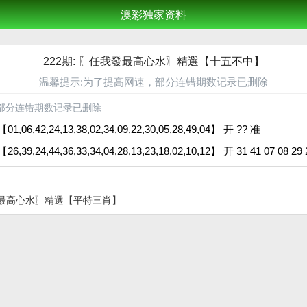
澳彩独家资料
222期: 〖任我發最高心水〗精選【十五不中】
温馨提示:为了提高网速，部分连错期数记录已删除
部分连错期数记录已删除
6,42,24,13,38,02,34,09,22,30,05,28,49,04】 开 ?? 准
,24,44,36,33,34,04,28,13,23,18,02,10,12】 开 31 41 07 08 29
我發最高心水〗精選【平特三肖】