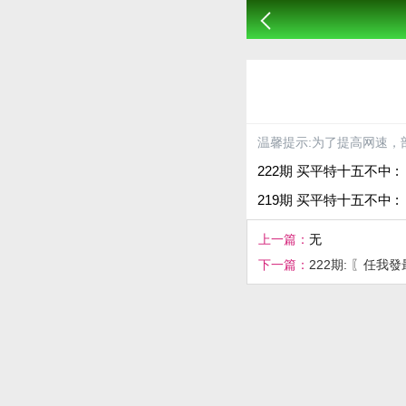
温馨提示:为了提高网速，
222期 买平特十五不中 : 【01,0
219期 买平特十五不中 : 【26,39
上一篇：
无
下一篇：
222期: 〖任