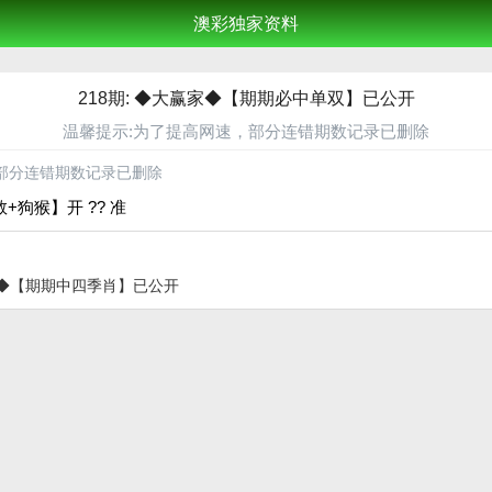
澳彩独家资料
218期: ◆大赢家◆【期期必中单双】已公开
温馨提示:为了提高网速，部分连错期数记录已删除
部分连错期数记录已删除
数+狗猴】开 ?? 准
赢家◆【期期中四季肖】已公开