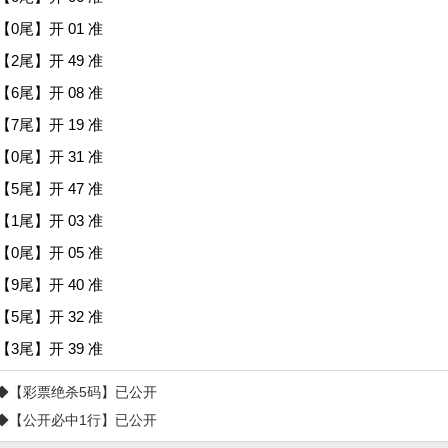
【0尾】开 01 准
【2尾】开 49 准
【6尾】开 08 准
【7尾】开 19 准
【0尾】开 31 准
【5尾】开 47 准
【1尾】开 03 准
【0尾】开 05 准
【9尾】开 40 准
【5尾】开 32 准
【3尾】开 39 准
赢家◆【彩票绝杀5码】已公开
赢家◆【公开必中1行】已公开