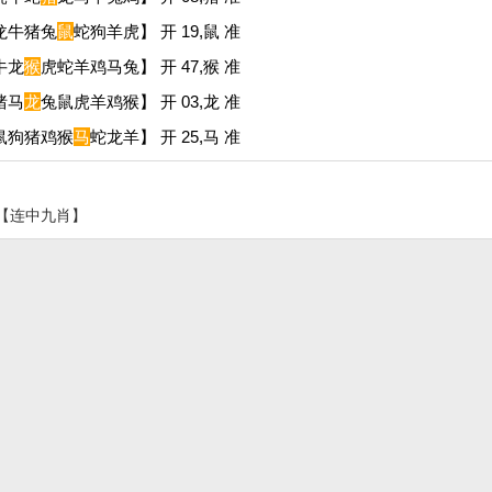
【龙牛猪兔
鼠
蛇狗羊虎】 开 19,鼠 准
牛龙
猴
虎蛇羊鸡马兔】 开 47,猴 准
猪马
龙
兔鼠虎羊鸡猴】 开 03,龙 准
【鼠狗猪鸡猴
马
蛇龙羊】 开 25,马 准
雄【连中九肖】