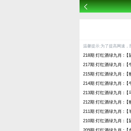
温馨提示:为了提高网速，
218期 灯红酒绿九肖 :
217期 灯红酒绿九肖 :
215期 灯红酒绿九肖 :
214期 灯红酒绿九肖 :
213期 灯红酒绿九肖 :
212期 灯红酒绿九肖 :
211期 灯红酒绿九肖 :
210期 灯红酒绿九肖 :
209期 灯红酒绿九肖 :